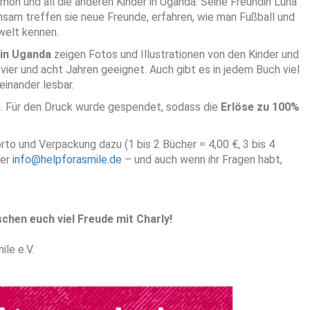
mon und all die anderen Kinder in Uganda. Seine Freundin Luna
nsam treffen sie neue Freunde, erfahren, wie man Fußball und
rwelt kennen.
in Uganda
zeigen Fotos und Illustrationen von den Kinder und
vier und acht Jahren geeignet. Auch gibt es in jedem Buch viel
inander lesbar.
ch. Für den Druck wurde gespendet, sodass die
Erlöse zu 100%
to und Verpackung dazu (1 bis 2 Bücher = 4,00 €, 3 bis 4
ber
info@helpforasmile.de
– und auch wenn ihr Fragen habt,
chen euch viel Freude mit Charly!
ile e.V.