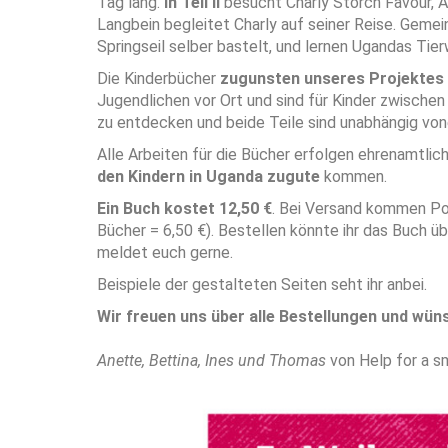
Tag lang.
In Teil II
besucht Charly Storch Favour, A
Langbein begleitet Charly auf seiner Reise. Gemei
Springseil selber bastelt, und lernen Ugandas Tie
Die Kinderbücher
zugunsten unseres Projektes 
Jugendlichen vor Ort und sind für Kinder zwischen 
zu entdecken und beide Teile sind unabhängig vone
Alle Arbeiten für die Bücher erfolgen ehrenamtli
den Kindern in Uganda zugute
kommen.
Ein Buch kostet 12,50 €
. Bei Versand kommen Por
Bücher = 6,50 €). Bestellen könnte ihr das Buch ü
meldet euch gerne.
Beispiele der gestalteten Seiten seht ihr anbei.
Wir freuen uns über alle Bestellungen und wüns
Anette, Bettina, Ines und Thomas
von Help for a sm