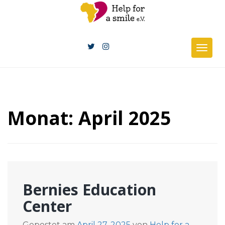
Skip
to
content
Togg
navig
Monat:
April 2025
Bernies Education
Center
Gepostet am
April 27, 2025
von
Help for a