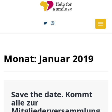
Skip
to
content
Togg
navig
Monat:
Januar 2019
Save the date. Kommt
alle zur
Mitgliederversammlung